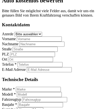
Auto kostenlos bewerten
Bitte füllen Sie möglichst viele Felder aus, damit wir uns ein
genaues Bild von Ihrem Kraftfahrzeug verschaffen können.
Kontaktdaten
Anrede
Vorname
Nachname
Straße
PLZ
Ort
Telefon *
E-Mail Adresse
Technische Details
Marke *
Modell *
Fahrzeugtyp
Baujahr *