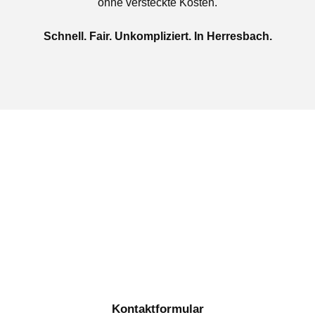
ohne versteckte Kosten.
Schnell. Fair. Unkompliziert. In Herresbach.
Jetzt kostenlose Autoankauf
in Herresbach beauftragen
Täglich von 08:00 bis 20:00 Uhr für Sie erreichbar
Kontaktformular