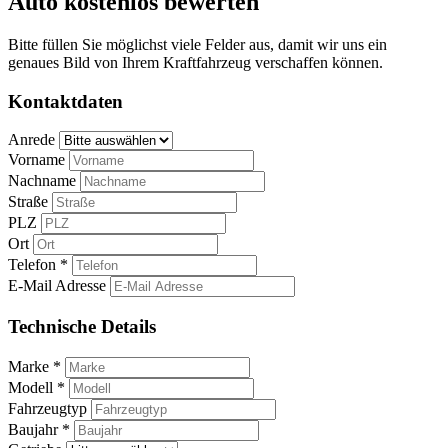
Auto kostenlos bewerten
Bitte füllen Sie möglichst viele Felder aus, damit wir uns ein
genaues Bild von Ihrem Kraftfahrzeug verschaffen können.
Kontaktdaten
Anrede
Vorname
Nachname
Straße
PLZ
Ort
Telefon *
E-Mail Adresse
Technische Details
Marke *
Modell *
Fahrzeugtyp
Baujahr *